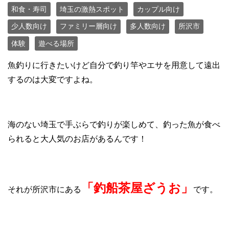
和食・寿司
埼玉の激熱スポット
カップル向け
少人数向け
ファミリー層向け
多人数向け
所沢市
体験
遊べる場所
魚釣りに行きたいけど自分で釣り竿やエサを用意して遠出
するのは大変ですよね。
海のない埼玉で手ぶらで釣りが楽しめて、釣った魚が食べ
られると大人気のお店があるんです！
「釣船茶屋ざうお」
それが所沢市にある
です。