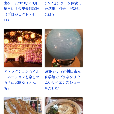
出ゲーム2018が10月、
ンVRセンターを体験し
埼玉に！公安最終試験
た感想、料金、混雑具
（プロジェクト・ゼ
合は？
ロ）
アトラクションもイル
SKIPシティの川口市立
ミネーションも楽しめ
科学館でプラネタリウ
る『西武園ゆうえん
ムやサイエンスショー
ち』
を楽しむ