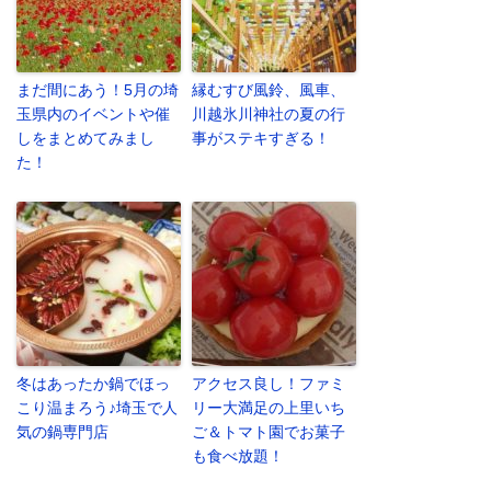
まだ間にあう！5月の埼
縁むすび風鈴、風車、
玉県内のイベントや催
川越氷川神社の夏の行
しをまとめてみまし
事がステキすぎる！
た！
冬はあったか鍋でほっ
アクセス良し！ファミ
こり温まろう♪埼玉で人
リー大満足の上里いち
気の鍋専門店
ご＆トマト園でお菓子
も食べ放題！