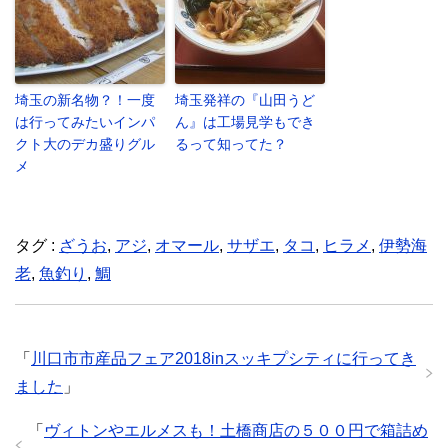
埼玉の新名物？！一度
埼玉発祥の『山田うど
は行ってみたいインパ
ん』は工場見学もでき
クト大のデカ盛りグル
るって知ってた？
メ
タグ :
ざうお
,
アジ
,
オマール
,
サザエ
,
タコ
,
ヒラメ
,
伊勢海
老
,
魚釣り
,
鯛
「
川口市市産品フェア2018inスッキプシティに行ってき
ました
」
「
ヴィトンやエルメスも！土橋商店の５００円で箱詰め