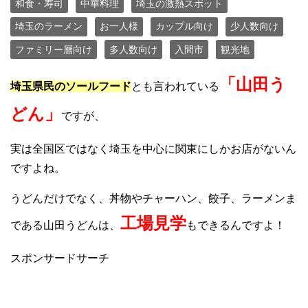
和食・寿司
中華料理
埼玉の激熱スポット
埼玉のラーメン
お一人様
カップル向け
少人数向け
ファミリー層向け
多人数向け
入間市
観光地
「山田う
埼玉県民のソールフード
とも言われている
どん」
ですが、
実は全国区ではなく埼玉を中心に関東にしかお店がないん
ですよね。
うどんだけでなく、丼物やチャーハン、餃子、ラーメンま
工場見学
である山田うどんは、
もできるんですよ！
スポンサードサーチ