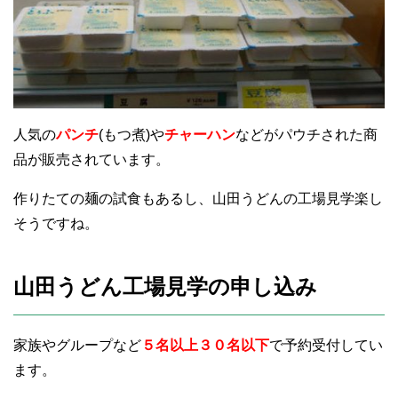
人気の
パンチ
(もつ煮)や
チャーハン
などがパウチされた商
品が販売されています。
作りたての麺の試食もあるし、山田うどんの工場見学楽し
そうですね。
山田うどん工場見学の申し込み
家族やグループなど
５名以上３０名以下
で予約受付してい
ます。