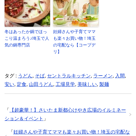
冬はあったか鍋でほっ
妊婦さんや子育てママ
こり温まろう♪埼玉で人
も楽々お買い物！埼玉
気の鍋専門店
の宅配なら【コープデ
リ】
タグ :
うどん
,
そば
,
セントラルキッチン
,
ラーメン
,
入間
,
安い
,
定食
,
山田うどん
,
工場見学
,
美味しい
,
製麺
「
【超豪華！】さいたま新都心けやき広場のイルミネー
ション＆イベント
」
「
妊婦さんや子育てママも楽々お買い物！埼玉の宅配な