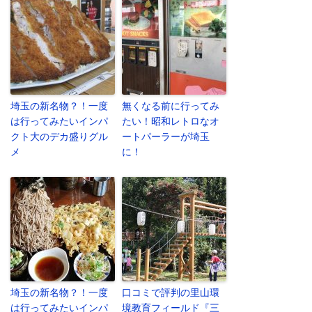
埼玉の新名物？！一度
無くなる前に行ってみ
は行ってみたいインパ
たい！昭和レトロなオ
クト大のデカ盛りグル
ートパーラーが埼玉
メ
に！
埼玉の新名物？！一度
口コミで評判の里山環
は行ってみたいインパ
境教育フィールド『三