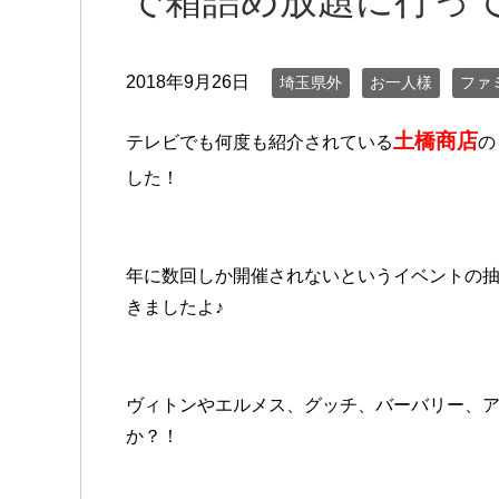
で箱詰め放題に行っ
2018年9月26日
埼玉県外
お一人様
ファ
土橋商店
テレビでも何度も紹介されている
の
した！
年に数回しか開催されないというイベントの
きましたよ♪
ヴィトンやエルメス、グッチ、バーバリー、
か？！