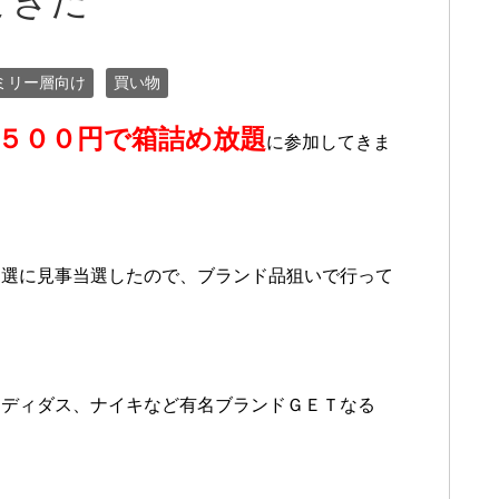
てきた
ミリー層向け
買い物
５００円で箱詰め放題
に参加してきま
抽選に見事当選したので、ブランド品狙いで行って
アディダス、ナイキなど有名ブランドＧＥＴなる