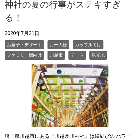
神社の夏の行事がステキすぎ
る！
2020年7月21日
お菓子・デザート
お一人様
カップル向け
ファミリー層向け
川越市
デート
観光地
埼玉県川越市にある『川越氷川神社』は縁結びの パワー