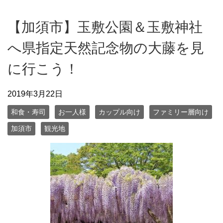
【加須市】玉敷公園＆玉敷神社
へ県指定天然記念物の大藤を見
に行こう！
2019年3月22日
和食・寿司
お一人様
カップル向け
ファミリー層向け
加須市
観光地