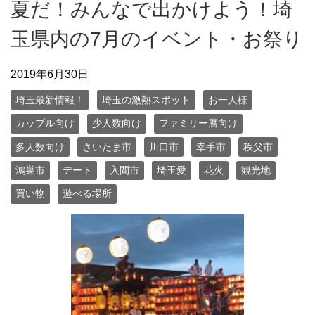
夏だ！みんなで出かけよう！埼
玉県内の7月のイベント・お祭り
2019年6月30日
埼玉最新情報！
埼玉の激熱スポット
お一人様
カップル向け
少人数向け
ファミリー層向け
多人数向け
さいたま市
川口市
幸手市
秩父市
鴻巣市
デート
入間市
埼玉愛
花火
観光地
買い物
遊べる場所