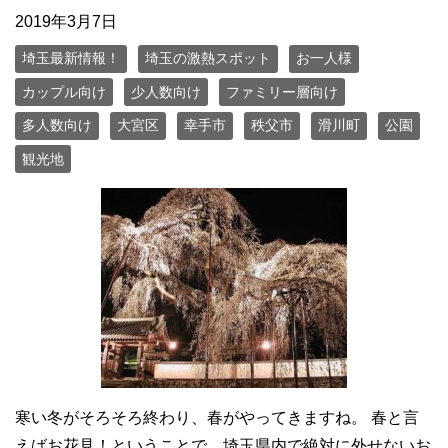
2019年3月7日
埼玉最新情報！
埼玉の激熱スポット
お一人様
カップル向け
少人数向け
ファミリー層向け
多人数向け
大宮区
幸手市
秩父市
滑川町
公園
観光地
寒い冬がそろそろ終わり、春がやってきますね。 春と言
えばお花見！ということで、埼玉県内で絶対に外せないお