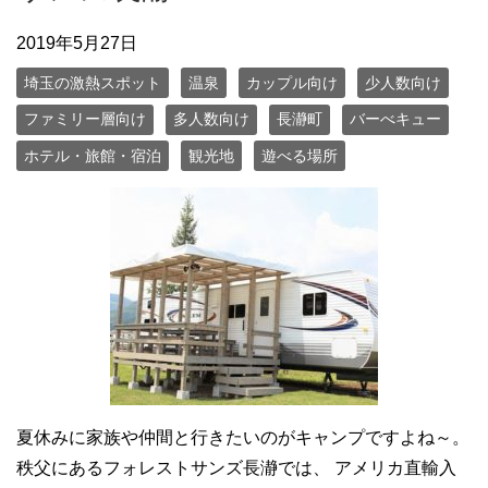
2019年5月27日
埼玉の激熱スポット
温泉
カップル向け
少人数向け
ファミリー層向け
多人数向け
長瀞町
バーべキュー
ホテル・旅館・宿泊
観光地
遊べる場所
夏休みに家族や仲間と行きたいのがキャンプですよね～。
秩父にあるフォレストサンズ長瀞では、 アメリカ直輸入