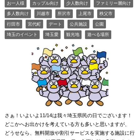
お一人様
カップル向け
少人数向け
ファミリー層向け
多人数向け
川越市
所沢市
上尾市
秩父市
行田市
宮代町
デート
公共施設
公園
埼玉のイベント
埼玉愛
観光地
遊べる場所
さぁ！いよいよ11/14は我々埼玉県民の日でございます！
どこかへお出かけを考えている方も多いと思いますが、
どうせなら、無料開放や割引サービスを実施する施設に行