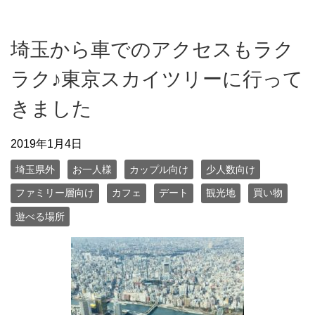
埼玉から車でのアクセスもラク
ラク♪東京スカイツリーに行って
きました
2019年1月4日
埼玉県外
お一人様
カップル向け
少人数向け
ファミリー層向け
カフェ
デート
観光地
買い物
遊べる場所