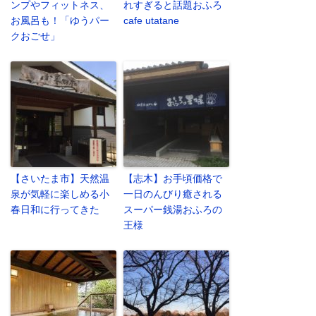
ンプやフィットネス、
れすぎると話題おふろ
お風呂も！「ゆうパー
cafe utatane
クおごせ」
【さいたま市】天然温
【志木】お手頃価格で
泉が気軽に楽しめる小
一日のんびり癒される
春日和に行ってきた
スーパー銭湯おふろの
王様