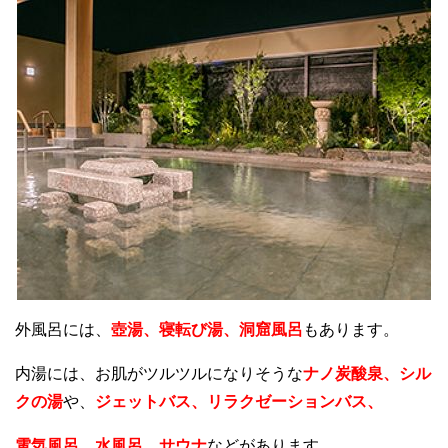
外風呂には、
壺湯、寝転び湯、洞窟風呂
もあります。
内湯には、お肌がツルツルになりそうな
ナノ炭酸泉、シル
クの湯
や、
ジェットバス、リラクゼーションバス、
電気風呂、水風呂、サウナ
などがあります。