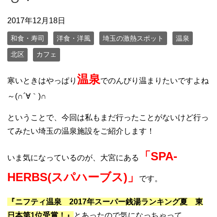
2017年12月18日
和食・寿司
洋食・洋風
埼玉の激熱スポット
温泉
北区
カフェ
温泉
寒いときはやっぱり
でのんびり温まりたいですよね
～(∩´∀｀)∩
ということで、今回は私もまだ行ったことがないけど行っ
てみたい埼玉の温泉施設をご紹介します！
「SPA-
いま気になっているのが、大宮にある
HERBS(スパハーブス)」
です。
『ニフティ温泉 2017年スーパー銭湯ランキング夏 東
日本第1位受賞！』
とあったので気になっちゃって。