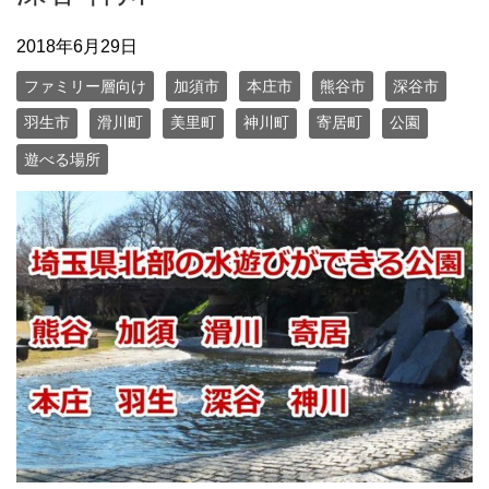
2018年6月29日
ファミリー層向け
加須市
本庄市
熊谷市
深谷市
羽生市
滑川町
美里町
神川町
寄居町
公園
遊べる場所