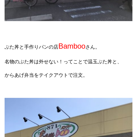
Bamboo
ぶた丼と手作りパンの店
さん。
名物のぶた丼は外せない！ってことで温玉ぶた丼と、
からあげ弁当をテイクアウトで注文。