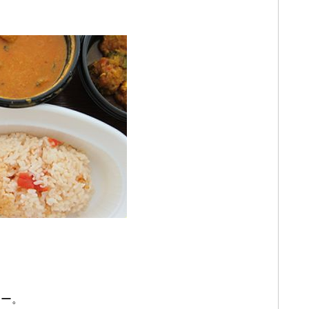
。
レー。