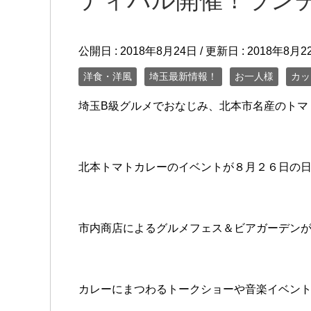
ティバル開催！ラン
公開日 :
2018年8月24日
/ 更新日 :
2018年8月2
洋食・洋風
埼玉最新情報！
お一人様
カッ
埼玉B級グルメでおなじみ、北本市名産のトマ
北本トマトカレーのイベントが８月２６日の
市内商店によるグルメフェス＆ビアガーデン
カレーにまつわるトークショーや音楽イベン