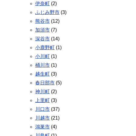
伊奈町
(2)
ふじみ野市
(3)
熊谷市
(12)
加須市
(7)
深谷市
(14)
小鹿野町
(1)
小川町
(1)
桶川市
(1)
越生町
(3)
春日部市
(5)
神川町
(2)
上里町
(3)
川口市
(37)
川越市
(21)
鴻巣市
(4)
川島町
(1)