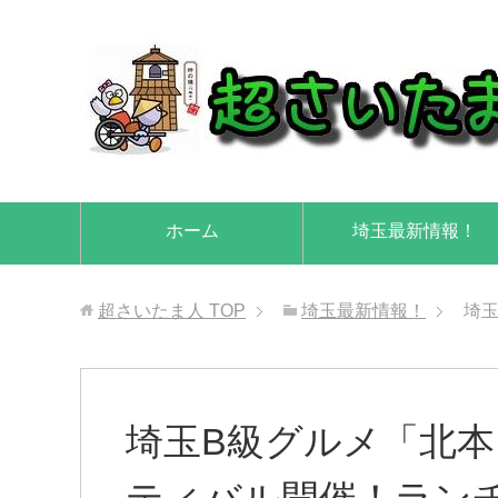
ホーム
埼玉最新情報！
超さいたま人
TOP
埼玉最新情報！
埼
埼玉B級グルメ「北