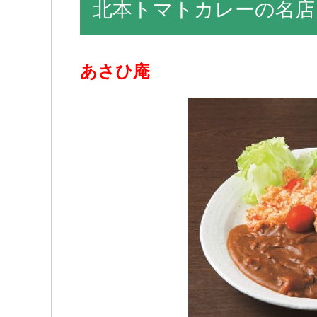
北本トマトカレーの名店
あさひ庵