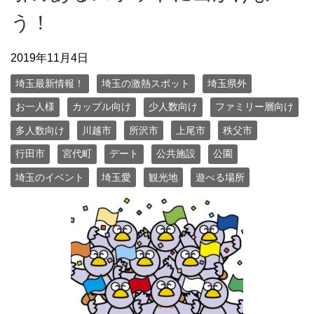
う！
2019年11月4日
埼玉最新情報！
埼玉の激熱スポット
埼玉県外
お一人様
カップル向け
少人数向け
ファミリー層向け
多人数向け
川越市
所沢市
上尾市
秩父市
行田市
宮代町
デート
公共施設
公園
埼玉のイベント
埼玉愛
観光地
遊べる場所