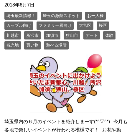
2018年6月7日
埼玉最新情報！
埼玉の激熱スポット
お一人様
カップル向け
ファミリー層向け
大宮区
桜区
川越市
所沢市
加須市
狭山市
デート
体験
観光地
買い物
遊べる場所
埼玉県内の６月のイベントを紹介しまーす(*^▽^*) 今月も
各地で楽しいイベントが行われる模様です！ お花や動