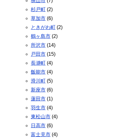
狭山市
(7)
杉戸町
(2)
草加市
(6)
ときがわ町
(2)
鶴ヶ島市
(2)
所沢市
(14)
戸田市
(15)
長瀞町
(4)
飯能市
(4)
滑川町
(5)
新座市
(6)
蓮田市
(1)
羽生市
(4)
東松山市
(4)
日高市
(6)
富士見市
(4)