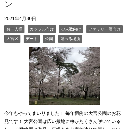
ン
2021年4月30日
お一人様
カップル向け
少人数向け
ファミリー層向け
大宮区
デート
公園
遊べる場所
今年もやってまいりました！ 毎年恒例の大宮公園のお花
見です！ 大宮公園は広い敷地に桜がたくさん咲いている