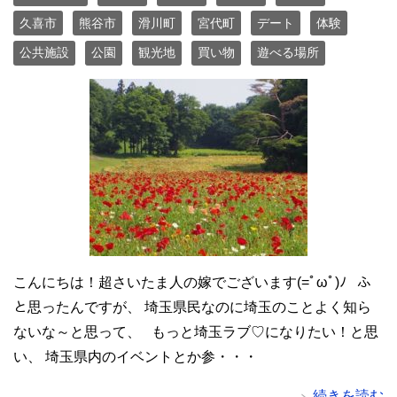
久喜市
熊谷市
滑川町
宮代町
デート
体験
公共施設
公園
観光地
買い物
遊べる場所
こんにちは！超さいたま人の嫁でございます(=ﾟωﾟ)ﾉ ふ
と思ったんですが、 埼玉県民なのに埼玉のことよく知ら
ないな～と思って、 もっと埼玉ラブ♡になりたい！と思
い、 埼玉県内のイベントとか参・・・
続きを読む