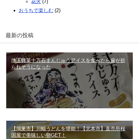
花火
(7)
おうちで楽しむ
(2)
最新の投稿
埼玉銘菓十万石まんじゅうアイスを食べたら歯が折
られそうになった
【鴻巣市】川幅うどんを堪能！【北本市】直売所桜
国屋で美味しい卵GET！