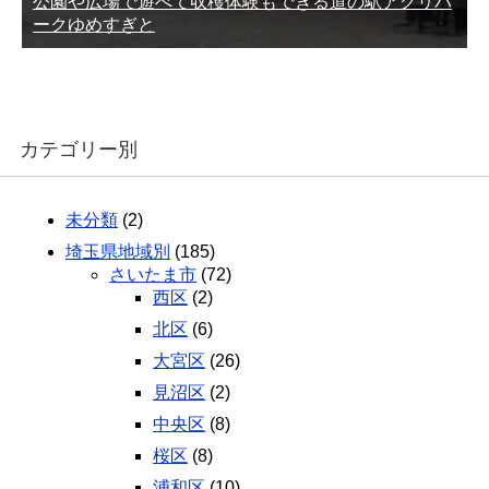
公園や広場で遊べて収穫体験もできる道の駅アグリパ
ークゆめすぎと
カテゴリー別
未分類
(2)
埼玉県地域別
(185)
さいたま市
(72)
西区
(2)
北区
(6)
大宮区
(26)
見沼区
(2)
中央区
(8)
桜区
(8)
浦和区
(10)